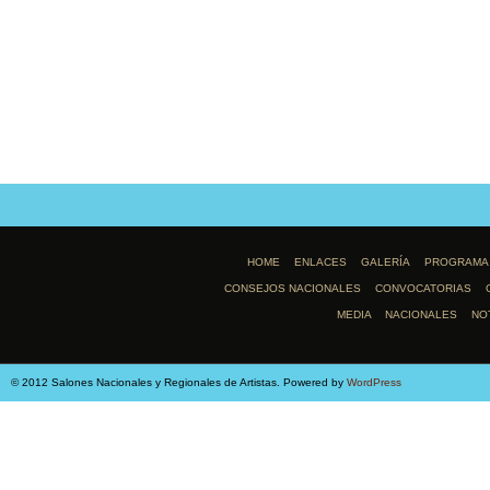
HOME
ENLACES
GALERÍA
PROGRAMA
CONSEJOS NACIONALES
CONVOCATORIAS
MEDIA
NACIONALES
NO
© 2012 Salones Nacionales y Regionales de Artistas. Powered by
WordPress