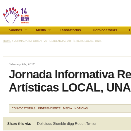
Salones
Media
Laboratorios
Convocatorias
C
HOME
» JORNADA INFORMATIVA RESIDENCIAS ARTÍSTICAS LOCAL, UNA...
February 9th, 2012
Jornada Informativa R
Artísticas LOCAL, UN
CONVOCATORIAS
.
INDEPENDIENTE
.
MEDIA
.
NOTICIAS
Share this via:
Delicious Stumble digg Reddit
Twitter