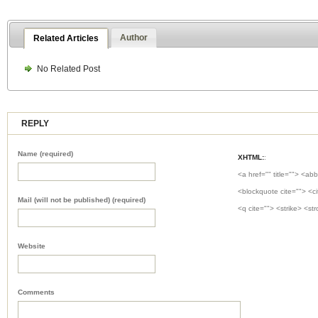
Author
Related Articles
No Related Post
REPLY
Name (required)
XHTML:
:
<a href="" title=""> <abb
<blockquote cite=""> <c
Mail (will not be published) (required)
<q cite=""> <strike> <st
Website
Comments