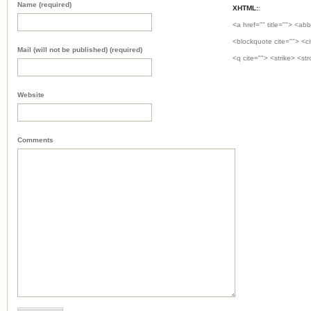
Name (required)
XHTML:
:
<a href="" title=""> <abb
<blockquote cite=""> <c
Mail (will not be published) (required)
<q cite=""> <strike> <st
Website
Comments