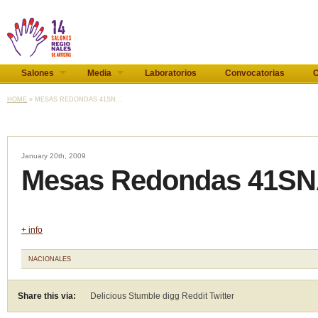
Salones
Media
Laboratorios
Convocatorias
C
HOME
» MESAS REDONDAS 41SN...
January 20th, 2009
Mesas Redondas 41S
+ info
NACIONALES
Share this via:
Delicious Stumble digg Reddit
Twitter