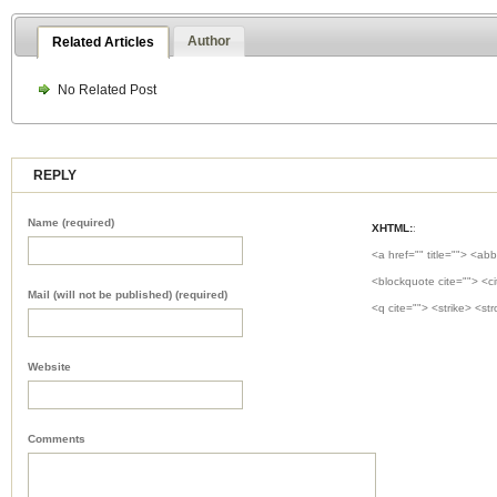
Author
Related Articles
No Related Post
REPLY
Name (required)
XHTML:
:
<a href="" title=""> <abb
<blockquote cite=""> <c
Mail (will not be published) (required)
<q cite=""> <strike> <st
Website
Comments