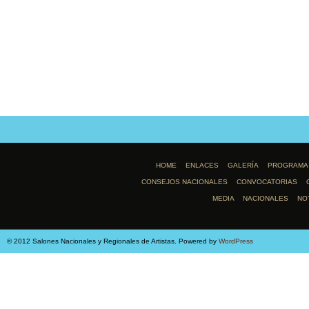
HOME
ENLACES
GALERÍA
PROGRAMA
CONSEJOS NACIONALES
CONVOCATORIAS
MEDIA
NACIONALES
NO
© 2012 Salones Nacionales y Regionales de Artistas. Powered by
WordPress