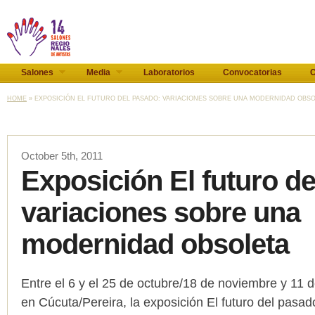
Salones
Media
Laboratorios
Convocatorias
C
HOME
» EXPOSICIÓN EL FUTURO DEL PASADO: VARIACIONES SOBRE UNA MODERNIDAD OBSOL
October 5th, 2011
Exposición El futuro d
variaciones sobre una
modernidad obsoleta
Entre el 6 y el 25 de octubre/18 de noviembre y 11 d
en Cúcuta/Pereira, la exposición El futuro del pasad