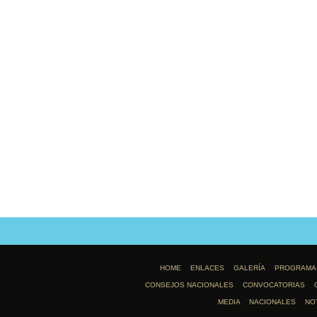
HOME
ENLACES
GALERÍA
PROGRAMA
CONSEJOS NACIONALES
CONVOCATORIAS
MEDIA
NACIONALES
NO