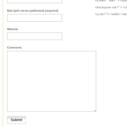
<a href="" title=""> <abb
<blockquote cite=""> <c
Mail (will not be published) (required)
<q cite=""> <strike> <st
Website
Comments