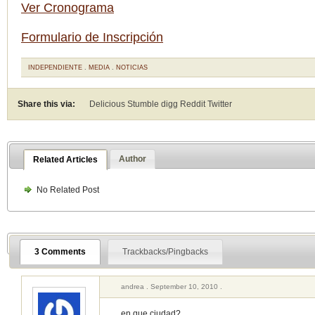
Ver Cronograma
Formulario de Inscripción
INDEPENDIENTE
.
MEDIA
.
NOTICIAS
Share this via:
Delicious Stumble digg Reddit
Twitter
Author
Related Articles
No Related Post
3 Comments
Trackbacks/Pingbacks
andrea . September 10, 2010 .
en que ciudad?