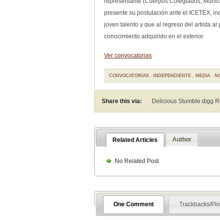
representante (Cuerpos Colegiados, Municip
presente su postulación ante el ICETEX, ind
joven talento y que al regreso del artista al
conocimiento adquirido en el exterior.
Ver convocatorias
CONVOCATORIAS
.
INDEPENDIENTE
.
MEDIA
.
N
Share this via:
Delicious Stumble digg 
Author
Related Articles
No Related Post
One Comment
Trackbacks/Pi