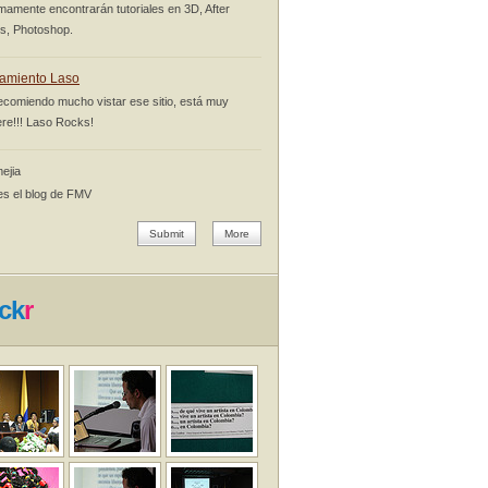
mamente encontrarán tutoriales en 3D, After
ts, Photoshop.
amiento Laso
ecomiendo mucho vistar ese sitio, está muy
re!!! Laso Rocks!
ejia
es el blog de FMV
Submit
More
ick
r