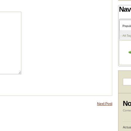
Nav
Popul
All Ta
No
Next Post
Conte
Actua