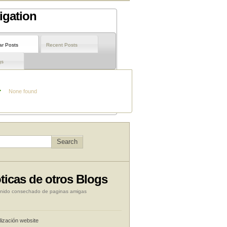
igation
ar Posts
Recent Posts
gs
None found
ticas de otros Blogs
nido consechado de paginas amigas
lización website