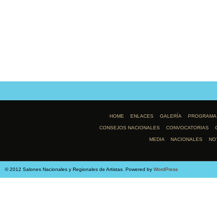
HOME
ENLACES
GALERÍA
PROGRAMA
CONSEJOS NACIONALES
CONVOCATORIAS
MEDIA
NACIONALES
NO
© 2012 Salones Nacionales y Regionales de Artistas. Powered by
WordPress