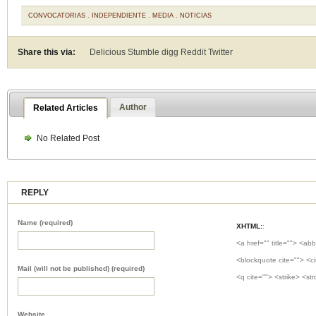
CONVOCATORIAS
.
INDEPENDIENTE
.
MEDIA
.
NOTICIAS
Share this via:
Delicious Stumble digg Reddit
Twitter
Author
Related Articles
No Related Post
REPLY
Name (required)
XHTML:
:
<a href="" title=""> <abb
<blockquote cite=""> <c
Mail (will not be published) (required)
<q cite=""> <strike> <st
Website