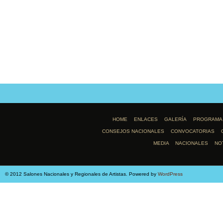
HOME
ENLACES
GALERÍA
PROGRAMA
CONSEJOS NACIONALES
CONVOCATORIAS
MEDIA
NACIONALES
NO
© 2012 Salones Nacionales y Regionales de Artistas. Powered by
WordPress