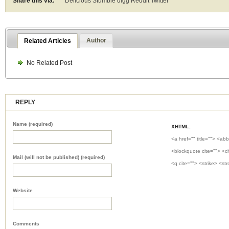
Share this via:
Delicious Stumble digg Reddit
Twitter
Author
Related Articles
No Related Post
REPLY
Name (required)
XHTML:
:
<a href="" title=""> <abb
<blockquote cite=""> <c
Mail (will not be published) (required)
<q cite=""> <strike> <st
Website
Comments