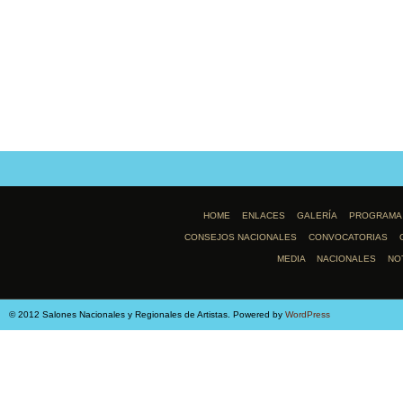
HOME
ENLACES
GALERÍA
PROGRAMA
CONSEJOS NACIONALES
CONVOCATORIAS
MEDIA
NACIONALES
NO
© 2012 Salones Nacionales y Regionales de Artistas. Powered by
WordPress