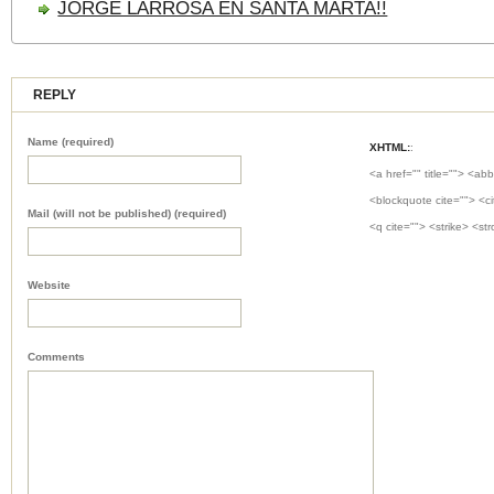
JORGE LARROSA EN SANTA MARTA!!
REPLY
Name (required)
XHTML:
:
<a href="" title=""> <abb
<blockquote cite=""> <c
Mail (will not be published) (required)
<q cite=""> <strike> <st
Website
Comments