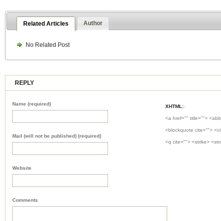
Author
Related Articles
No Related Post
REPLY
Name (required)
XHTML:
:
<a href="" title=""> <abb
<blockquote cite=""> <c
Mail (will not be published) (required)
<q cite=""> <strike> <st
Website
Comments