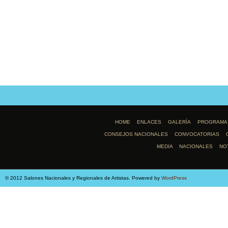
HOME
ENLACES
GALERÍA
PROGRAMA
CONSEJOS NACIONALES
CONVOCATORIAS
MEDIA
NACIONALES
NO
© 2012 Salones Nacionales y Regionales de Artistas. Powered by
WordPress