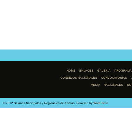
HOME
ENLACES
GALERÍA
PROGRAMA
CONSEJOS NACIONALES
CONVOCATORIAS
MEDIA
NACIONALES
NO
© 2012 Salones Nacionales y Regionales de Artistas. Powered by
WordPress