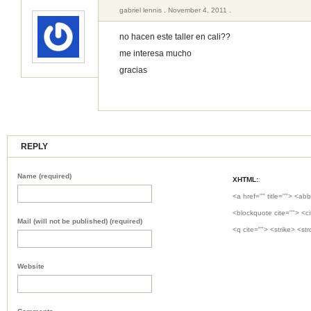
gabriel lennis . November 4, 2011 .
no hacen este taller en cali??
me interesa mucho
gracias
REPLY
Name (required)
XHTML:
:
<a href="" title=""> <abb
<blockquote cite=""> <c
Mail (will not be published) (required)
<q cite=""> <strike> <st
Website