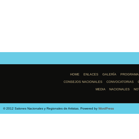
HOME
ENLACES
GALERÍA
PROGRAMA
CONSEJOS NACIONALES
CONVOCATORIAS
MEDIA
NACIONALES
NO
© 2012 Salones Nacionales y Regionales de Artistas. Powered by
WordPress