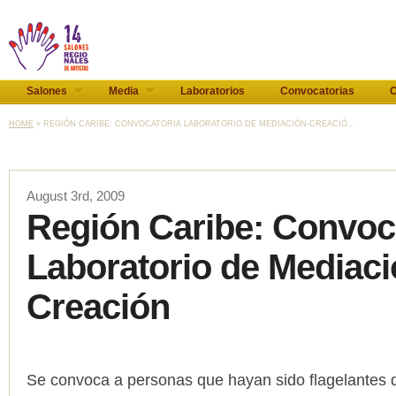
Salones
Media
Laboratorios
Convocatorias
C
HOME
» REGIÓN CARIBE: CONVOCATORIA LABORATORIO DE MEDIACIÓN-CREACIÓ...
August 3rd, 2009
Región Caribe: Convoc
Laboratorio de Mediaci
Creación
Se convoca a personas que hayan sido flagelantes di