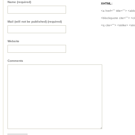
Name (required)
XHTML:
:
<a href="" title=""> <abb
<blockquote cite=""> <c
Mail (will not be published) (required)
<q cite=""> <strike> <st
Website
Comments