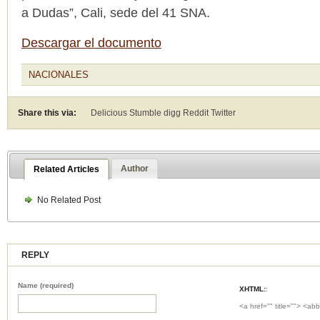
a Dudas”, Cali, sede del 41 SNA.
Descargar el documento
NACIONALES
Share this via:
Delicious Stumble digg Reddit
Twitter
Author
Related Articles
No Related Post
REPLY
Name (required)
XHTML:
:
<a href="" title=""> <abb