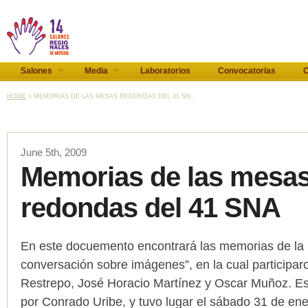
Salones
Media
Laboratorios
Convocatorias
C
HOME
» MEMORIAS DE LAS MESAS REDONDAS DEL 41 SN...
June 5th, 2009
Memorias de las mesa
redondas del 41 SNA
En este docuemento encontrará las memorias de l
conversación sobre imágenes”, en la cual participar
Restrepo, José Horacio Martínez y Oscar Muñoz. E
por Conrado Uribe, y tuvo lugar el sábado 31 de en