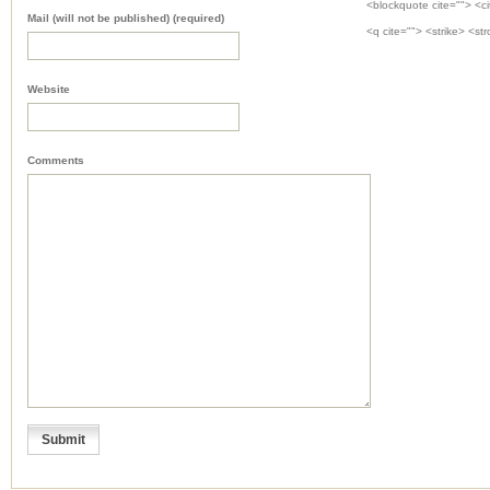
<blockquote cite=""> <c
Mail (will not be published) (required)
<q cite=""> <strike> <st
Website
Comments