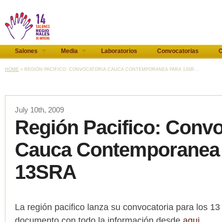
Salones
Media
Laboratorios
Convocatorias
C
HOME
» REGIÓN PACIFICO: CONVOCATORIA CAUCA CONTEMPORANEA PARA 13SR...
July 10th, 2009
Región Pacifico: Convo
Cauca Contemporanea
13SRA
La región pacifico lanza su convocatoria para los 1
documento con todo la información desde
aqui