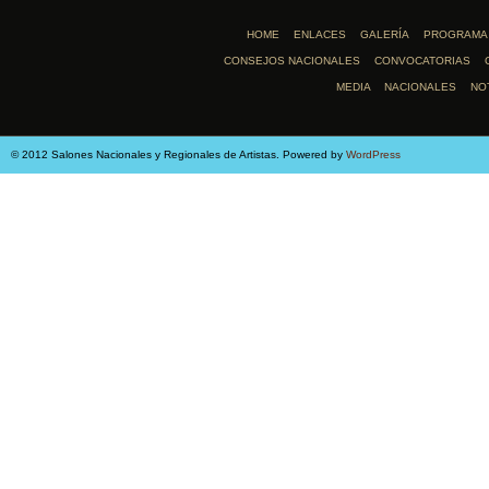
HOME
ENLACES
GALERÍA
PROGRAMA
CONSEJOS NACIONALES
CONVOCATORIAS
MEDIA
NACIONALES
NO
© 2012 Salones Nacionales y Regionales de Artistas. Powered by
WordPress