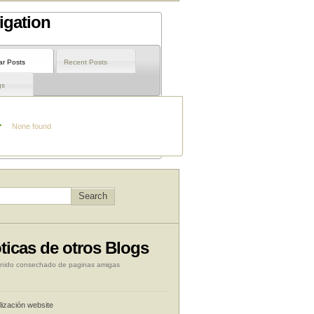
igation
ar Posts
Recent Posts
gs
None found
ticas de otros Blogs
nido consechado de paginas amigas
lización website