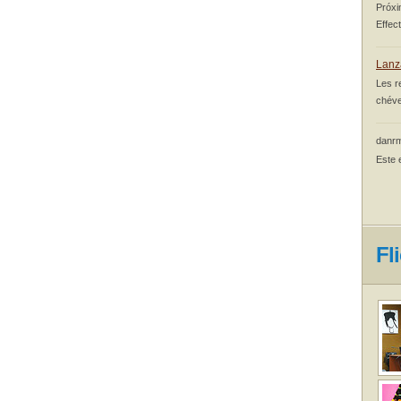
Próxi
Effec
Lanz
Les r
chéve
danrm
Este 
Fl