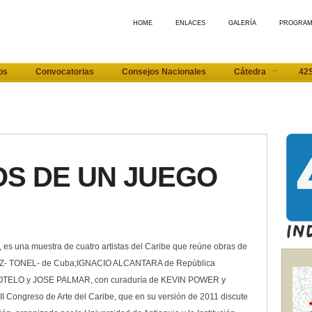
HOME
ENLACES
GALERÍA
PROGRA
os
Convocatorias
Consejos Nacionales
Cátedra
42
S DE UN JUEGO
a muestra de cuatro artistas del Caribe que reúne obras de
EZ- TONEL- de Cuba;IGNACIO ALCANTARA de República
SOTELO y JOSE PALMAR, con curaduría de KEVIN POWER y
ongreso de Arte del Caribe, que en su versión de 2011 discute