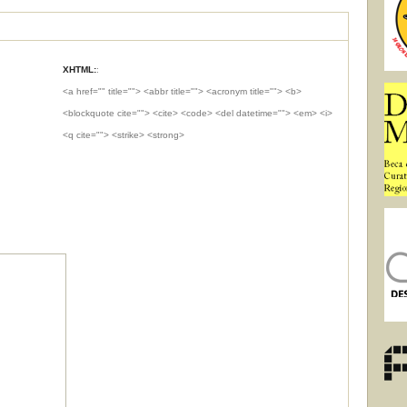
XHTML:
:
<a href="" title=""> <abbr title=""> <acronym title=""> <b>
<blockquote cite=""> <cite> <code> <del datetime=""> <em> <i>
<q cite=""> <strike> <strong>