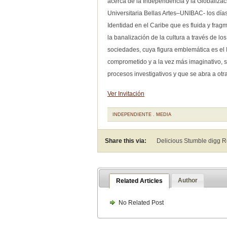
acerca de la Independencia y la Globalizaci
Universitaria Bellas Artes–UNIBAC- los días
Identidad en el Caribe que es fluida y fra
la banalización de la cultura a través de lo
sociedades, cuya figura emblemática es el I
comprometido y a la vez más imaginativo, se
procesos investigativos y que se abra a otra
Ver Invitación
INDEPENDIENTE
.
MEDIA
Share this via:
Delicious Stumble digg 
Author
Related Articles
No Related Post