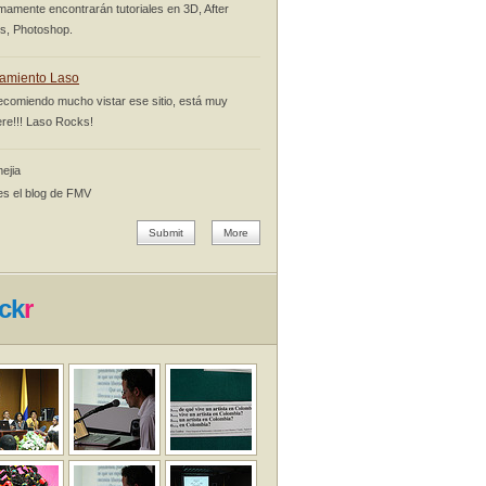
mamente encontrarán tutoriales en 3D, After
ts, Photoshop.
amiento Laso
ecomiendo mucho vistar ese sitio, está muy
re!!! Laso Rocks!
ejia
es el blog de FMV
Submit
More
ick
r