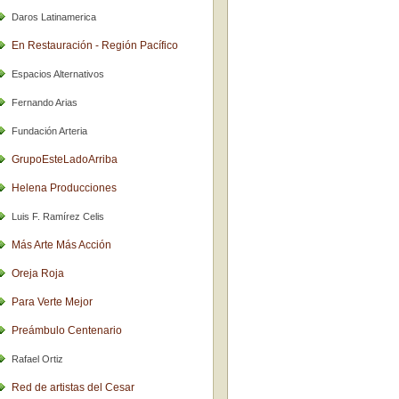
Daros Latinamerica
En Restauración - Región Pacífico
Espacios Alternativos
Fernando Arias
Fundación Arteria
GrupoEsteLadoArriba
Helena Producciones
Luis F. Ramírez Celis
Más Arte Más Acción
Oreja Roja
Para Verte Mejor
Preámbulo Centenario
Rafael Ortiz
Red de artistas del Cesar