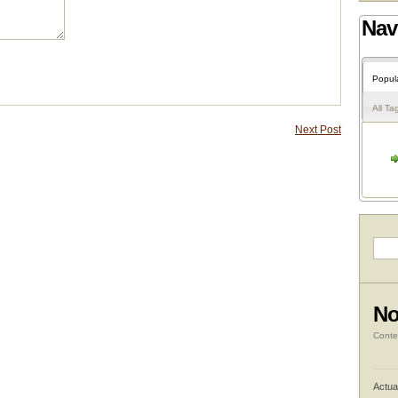
Nav
Popul
All Ta
Next Post
No
Conte
Actua