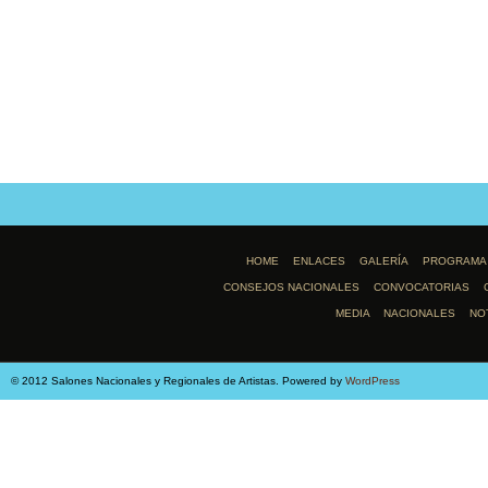
HOME
ENLACES
GALERÍA
PROGRAMA
CONSEJOS NACIONALES
CONVOCATORIAS
MEDIA
NACIONALES
NO
© 2012 Salones Nacionales y Regionales de Artistas. Powered by
WordPress