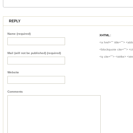
REPLY
Name (required)
XHTML:
:
<a href="" title=""> <abb
<blockquote cite=""> <c
Mail (will not be published) (required)
<q cite=""> <strike> <st
Website
Comments