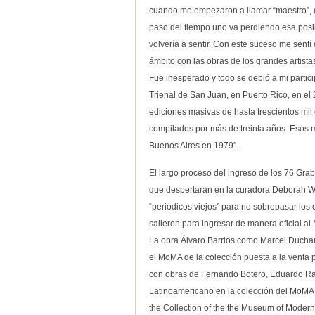
cuando me empezaron a llamar “maestro”, 
paso del tiempo uno va perdiendo esa posib
volvería a sentir. Con este suceso me sent
ámbito con las obras de los grandes artista
Fue inesperado y todo se debió a mi partic
Trienal de San Juan, en Puerto Rico, en el
ediciones masivas de hasta trescientos mil 
compilados por más de treinta años. Esos 
Buenos Aires en 1979″.
El largo proceso del ingreso de los 76 Grab
que despertaran en la curadora Deborah Wy
“periódicos viejos” para no sobrepasar los
salieron para ingresar de manera oficial al
La obra Álvaro Barrios como Marcel Ducha
el MoMA de la colección puesta a la venta 
con obras de Fernando Botero, Eduardo Ramí
Latinoamericano en la colección del MoMA 
the Collection of the the Museum of Modern 