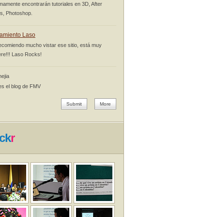
mamente encontrarán tutoriales en 3D, After
ts, Photoshop.
amiento Laso
ecomiendo mucho vistar ese sitio, está muy
re!!! Laso Rocks!
ejia
es el blog de FMV
Submit
More
ick
r