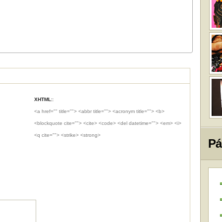
XHTML:
:
<a href="" title=""> <abbr title=""> <acronym title=""> <b>
<blockquote cite=""> <cite> <code> <del datetime=""> <em> <i>
<q cite=""> <strike> <strong>
Pá