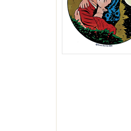
-
-
-
-
-
-