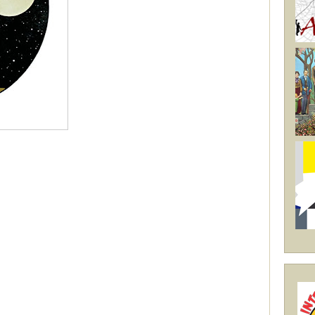
-
-
-
-
-