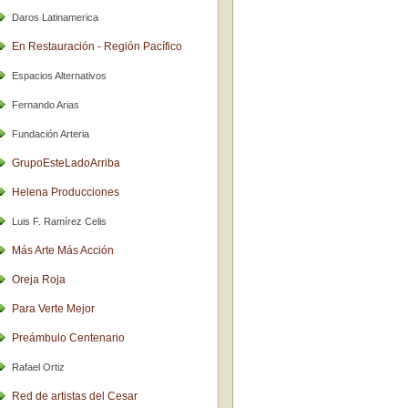
Daros Latinamerica
En Restauración - Región Pacífico
Espacios Alternativos
Fernando Arias
Fundación Arteria
GrupoEsteLadoArriba
Helena Producciones
Luis F. Ramírez Celis
Más Arte Más Acción
Oreja Roja
Para Verte Mejor
Preámbulo Centenario
Rafael Ortiz
Red de artistas del Cesar