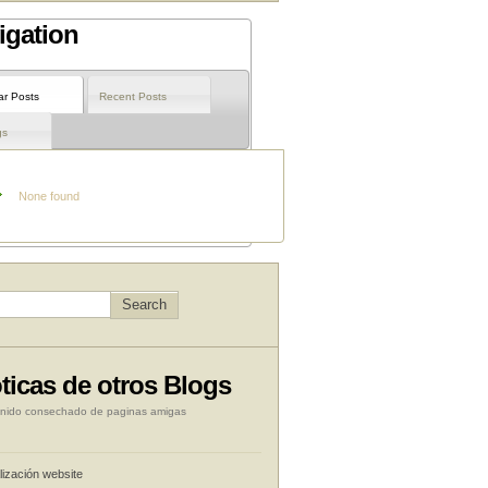
igation
ar Posts
Recent Posts
gs
None found
ticas de otros Blogs
nido consechado de paginas amigas
lización website