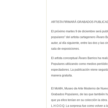
-
-
ARTISTA FIRMARÁ GRABADOS PUBLICA
El próximo martes 9 de diciembre será publ
populares” del artista cartagenero Álvaro B
autor, al día siguiente, entre las dos y las c
sala de exposiciones.
El artista conceptual Álvaro Barrios ha re
Populares utilizando como medios periódic
espectadores. La publicación viene seguida
manera gratuita.
El MoMA, Museo de Arte Moderno de Nueva Y
Grabados Populares, de las que también hará
que ya ellos tenían en su colección la o
L.H.O.O.Q. La sorpresa fue como volver a l