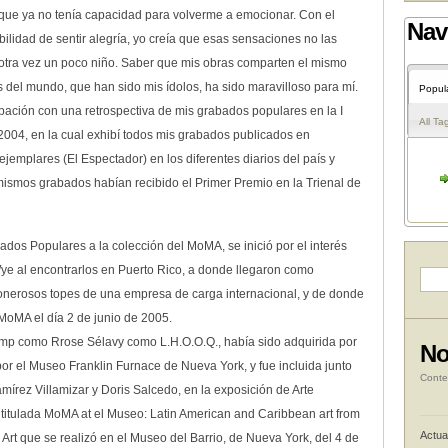
que ya no tenía capacidad para volverme a emocionar. Con el
Nav
ilidad de sentir alegría, yo creía que esas sensaciones no las
í otra vez un poco niño. Saber que mis obras comparten el mismo
s del mundo, que han sido mis ídolos, ha sido maravilloso para mí.
Popul
ipación con una retrospectiva de mis grabados populares en la I
All Ta
 2004, en la cual exhibí todos mis grabados publicados en
ejemplares (El Espectador) en los diferentes diarios del país y
mismos grabados habían recibido el Primer Premio en la Trienal de
ados Populares a la colección del MoMA, se inició por el interés
e al encontrarlos en Puerto Rico, a donde llegaron como
 onerosos topes de una empresa de carga internacional, y de donde
 MoMA el día 2 de junio de 2005.
mp como Rrose Sélavy como L.H.O.O.Q., había sido adquirida por
No
por el Museo Franklin Furnace de Nueva York, y fue incluida junto
Conte
rez Villamizar y Doris Salcedo, en la exposición de Arte
titulada MoMA at el Museo: Latin American and Caribbean art from
Actua
Art que se realizó en el Museo del Barrio, de Nueva York, del 4 de