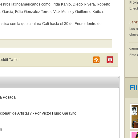
Próxi
maestros latinoamericanos como Frida Kahlo, Diego Rivera, Roberto
Effec
 García, Félix González Torres, Vick Muniz y Guillermo Kuitca.
Lanz
tística con la que contará Cali hasta el 30 de Enero dentro del
Les r
chéve
danrm
Este 
Reddit
Twitter
Fl
ria Posada
ional” de Artistas? - Por Victor Hugo Garavito
li