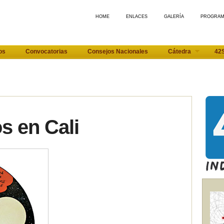
HOME
ENLACES
GALERÍA
PROGRA
os
Convocatorias
Consejos Nacionales
Cátedra
42
s en Cali
-
-
-
-