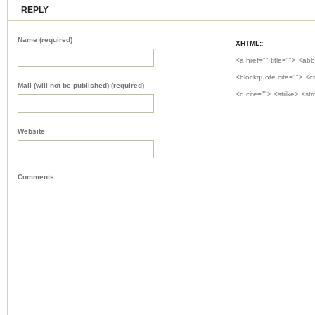
REPLY
Name (required)
XHTML:
:
<a href="" title=""> <abb
<blockquote cite=""> <c
Mail (will not be published) (required)
<q cite=""> <strike> <st
Website
Comments