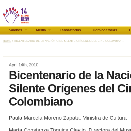
Salones
Media
Laboratorios
Convocatorias
C
HOME
» BICENTENARIO DE LA NACIÓN CINE SILENTE ORÍGENES DEL CINE COLOMBIAN...
April 14th, 2010
Bicentenario de la Nac
Silente Orígenes del Ci
Colombiano
Paula Marcela Moreno Zapata, Ministra de Cultura
María Constanza Toquica Clavijo, Directora del Mus