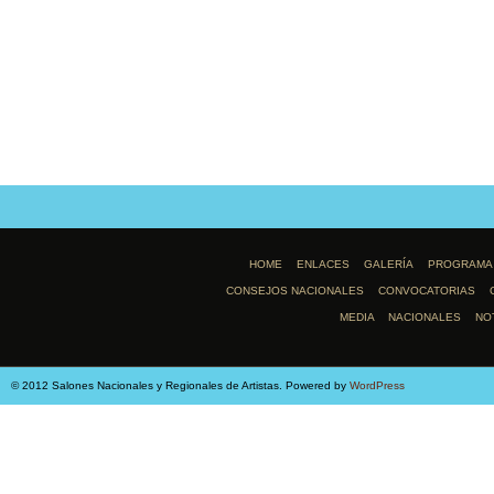
HOME
ENLACES
GALERÍA
PROGRAMA
CONSEJOS NACIONALES
CONVOCATORIAS
MEDIA
NACIONALES
NO
© 2012 Salones Nacionales y Regionales de Artistas. Powered by
WordPress