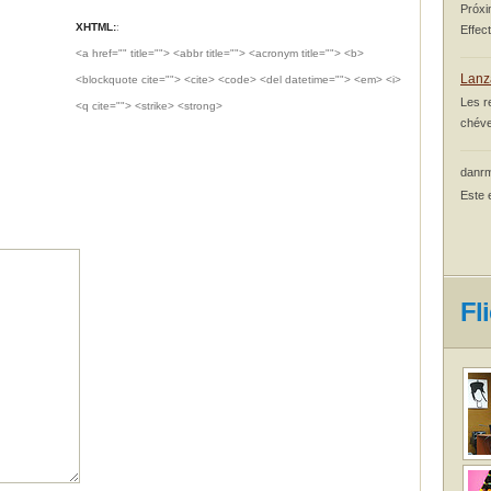
Próxi
XHTML:
:
Effec
<a href="" title=""> <abbr title=""> <acronym title=""> <b>
Lanz
<blockquote cite=""> <cite> <code> <del datetime=""> <em> <i>
Les r
<q cite=""> <strike> <strong>
chéve
danrm
Este 
Fl