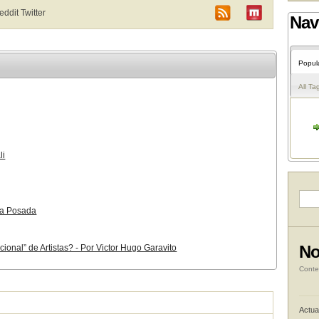
Reddit
Twitter
Nav
Popul
All Ta
li
ria Posada
No
ional” de Artistas? - Por Victor Hugo Garavito
Conte
Actua