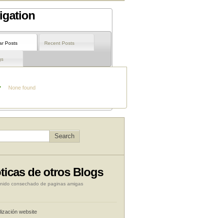
igation
ar Posts
Recent Posts
gs
None found
ticas de otros Blogs
nido consechado de paginas amigas
lización website