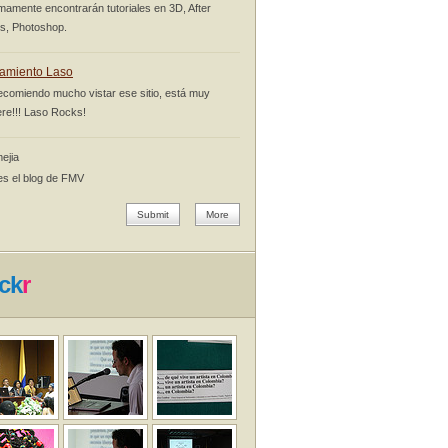
mamente encontrarán tutoriales en 3D, After
ts, Photoshop.
amiento Laso
ecomiendo mucho vistar ese sitio, está muy
re!!! Laso Rocks!
ejia
es el blog de FMV
Submit
More
ick
r