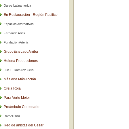
Daros Latinamerica
En Restauración - Región Pacífico
Espacios Alternativos
Fernando Arias
Fundación Arteria
GrupoEsteLadoArriba
Helena Producciones
Luis F. Ramírez Celis
Más Arte Más Acción
Oreja Roja
Para Verte Mejor
Preámbulo Centenario
Rafael Ortiz
Red de artistas del Cesar