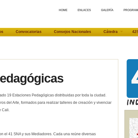
HOME
ENLACES
GALERÍA
PROGRA
os
Convocatorias
Consejos Nacionales
Cátedra
42
Pedagógicas
ado 19 Estaciones Pedagógicas distribuidas por toda la ciudad.
s del Arte, formados para realizar talleres de creación y vivenciar
 Cali.
 con el 41 SNA y sus Mediadores. Cada una reúne diversas