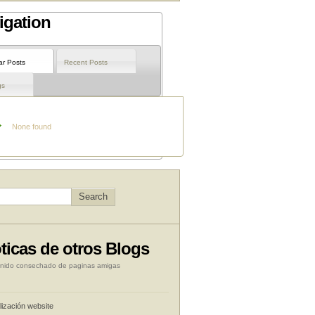
igation
ar Posts
Recent Posts
gs
None found
ticas de otros Blogs
nido consechado de paginas amigas
lización website