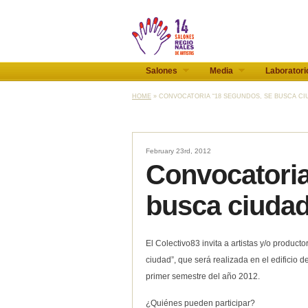
Salones
Media
Laboratori
HOME
» CONVOCATORIA “18 SEGUNDOS, SE BUSCA CI
February 23rd, 2012
Convocatoria
busca ciuda
El Colectivo83 invita a artistas y/o product
ciudad”, que será realizada en el edificio
primer semestre del año 2012.
¿Quiénes pueden participar?