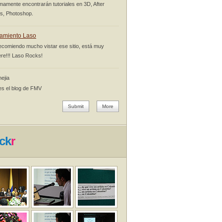
mamente encontrarán tutoriales en 3D, After
ts, Photoshop.
amiento Laso
ecomiendo mucho vistar ese sitio, está muy
re!!! Laso Rocks!
ejia
es el blog de FMV
Submit
More
ick
r