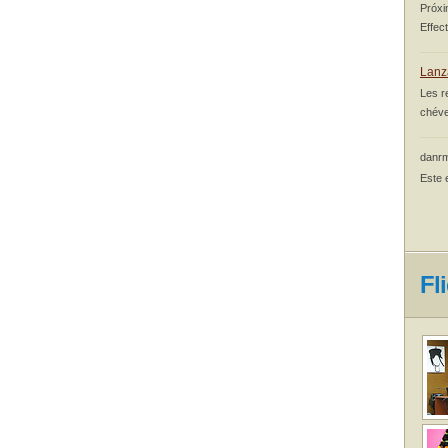
Próxi
Effec
Lanz
Les r
chéve
danrm
Este 
Fl