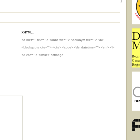
XHTML:
:
<a href="" title=""> <abbr title=""> <acronym title=""> <b>
<blockquote cite=""> <cite> <code> <del datetime=""> <em> <i>
<q cite=""> <strike> <strong>