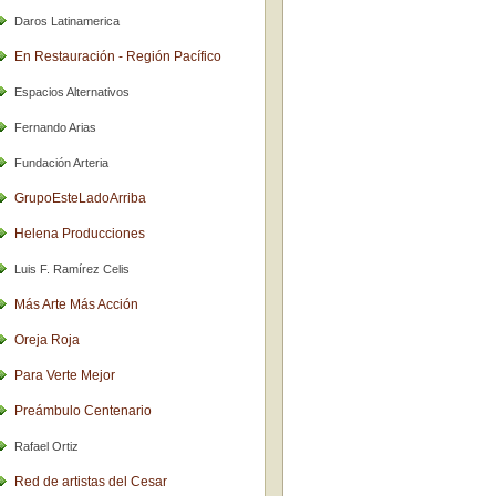
Daros Latinamerica
En Restauración - Región Pacífico
Espacios Alternativos
Fernando Arias
Fundación Arteria
GrupoEsteLadoArriba
Helena Producciones
Luis F. Ramírez Celis
Más Arte Más Acción
Oreja Roja
Para Verte Mejor
Preámbulo Centenario
Rafael Ortiz
Red de artistas del Cesar