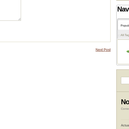
Nav
Popul
All Ta
Next Post
No
Conte
Actua