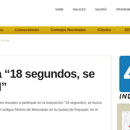
HOME
ENLACES
GALERÍA
PROGRA
os
Convocatorias
Consejos Nacionales
Cátedra
42
UDAD�...
 “18 segundos, se
d”
ores visuales a participar en la exposición “18 segundos, se busca
 del antiguo Molino de Moscopan en la ciudad de Popayán, en el