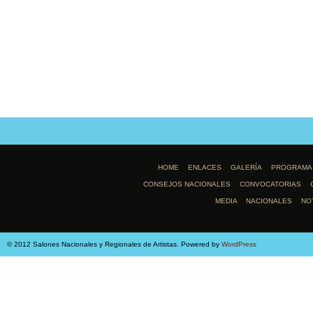
HOME
ENLACES
GALERÍA
PROGRAMA
CONSEJOS NACIONALES
CONVOCATORIAS
MEDIA
NACIONALES
NO
© 2012 Salones Nacionales y Regionales de Artistas. Powered by
WordPress