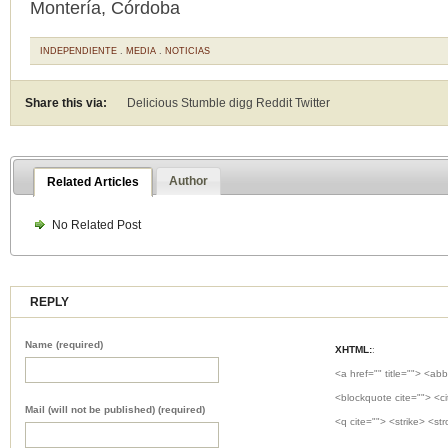
Montería, Córdoba
INDEPENDIENTE
.
MEDIA
.
NOTICIAS
Share this via:
Delicious Stumble digg Reddit
Twitter
Author
Related Articles
No Related Post
REPLY
Name (required)
XHTML:
:
<a href="" title=""> <abb
<blockquote cite=""> <c
Mail (will not be published) (required)
<q cite=""> <strike> <st