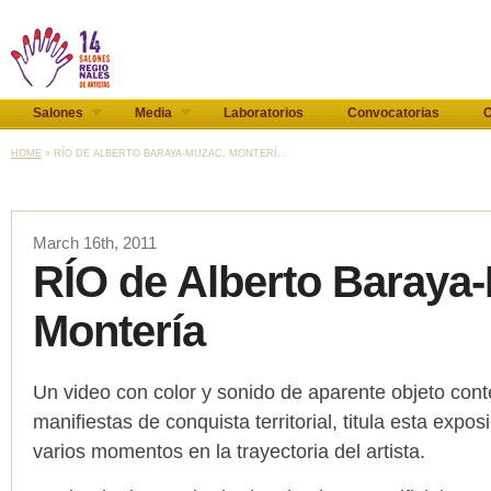
Salones
Media
Laboratorios
Convocatorias
C
HOME
» RÍO DE ALBERTO BARAYA-MUZAC, MONTERÍ...
March 16th, 2011
RÍO de Alberto Baraya
Montería
Un video con color y sonido de aparente objeto cont
manifiestas de conquista territorial, titula esta expos
varios momentos en la trayectoria del artista.