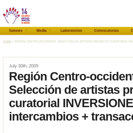
Salones
Media
Laboratorios
Convocatorias
C
HOME
» REGIÓN CENTRO-OCCIDENTE: SELECCIÓN DE ARTISTAS PROYECTO CURATORIAL INVE
July 30th, 2009
Región Centro-occiden
Selección de artistas p
curatorial INVERSIONES
intercambios + transac