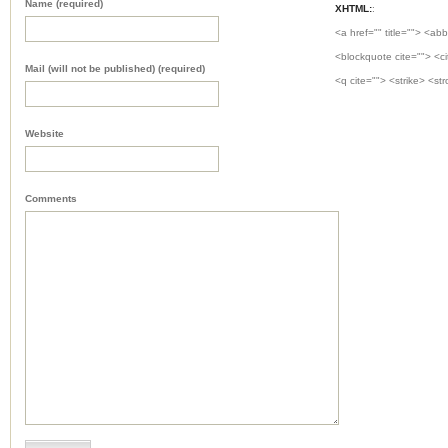
Name (required)
XHTML:
:
<a href="" title=""> <abb
<blockquote cite=""> <c
Mail (will not be published) (required)
<q cite=""> <strike> <st
Website
Comments