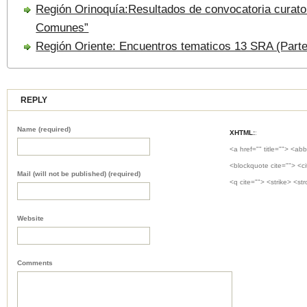
Región Orinoquía:Resultados de convocatoria curator
Comunes”
Región Oriente: Encuentros tematicos 13 SRA (Parte 
REPLY
Name (required)
XHTML:
:
<a href="" title=""> <abb
<blockquote cite=""> <c
Mail (will not be published) (required)
<q cite=""> <strike> <st
Website
Comments