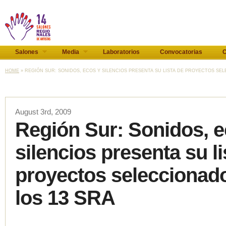
Salones
Media
Laboratorios
Convocatorias
C
HOME
» REGIÓN SUR: SONIDOS, ECOS Y SILENCIOS PRESENTA SU LISTA DE PROYECTOS SELE
August 3rd, 2009
Región Sur: Sonidos, e
silencios presenta su li
proyectos seleccionad
los 13 SRA