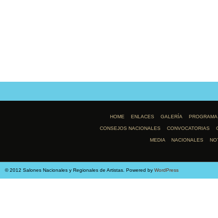
HOME
ENLACES
GALERÍA
PROGRAMA
CONSEJOS NACIONALES
CONVOCATORIAS
MEDIA
NACIONALES
NO
© 2012 Salones Nacionales y Regionales de Artistas. Powered by
WordPress