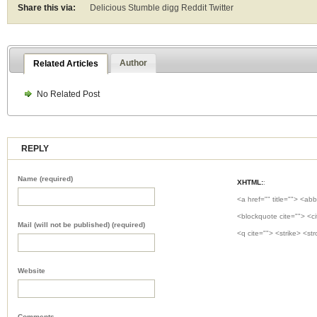
Share this via:
Delicious Stumble digg Reddit
Twitter
Author
Related Articles
No Related Post
REPLY
Name (required)
XHTML:
:
<a href="" title=""> <abb
<blockquote cite=""> <c
Mail (will not be published) (required)
<q cite=""> <strike> <st
Website
Comments