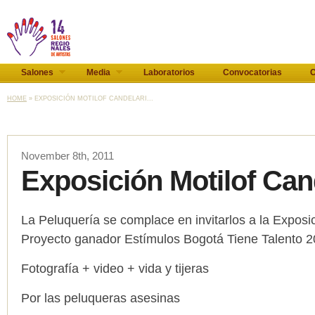
Salones
Media
Laboratorios
Convocatorias
C
HOME
» EXPOSICIÓN MOTILOF CANDELARI...
November 8th, 2011
Exposición Motilof Can
La Peluquería se complace en invitarlos a la Exposic
Proyecto ganador Estímulos Bogotá Tiene Talento 
Fotografía + video + vida y tijeras
Por las peluqueras asesinas