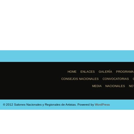
HOME
ENLACES
GALERÍA
PROGRAMA
CONSEJOS NACIONALES
CONVOCATORIAS
MEDIA
NACIONALES
NO
© 2012 Salones Nacionales y Regionales de Artistas. Powered by
WordPress