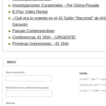
Investigaciones Curatoriales - Por Gloria Posada
E-Flux Video Rental
¿Qué era lo urgente en el 41 Salón “Nacional” de Art
Garavito
Paisaje Contemporáneo
Conferencias 41 SNA - ¡URGENTE!
Primeras Impresiones - 41 SNA
REPLY
Name (required)
XHTML:
:
<a href="" title=""> <abb
<blockquote cite=""> <c
Mail (will not be published) (required)
<q cite=""> <strike> <st
Website