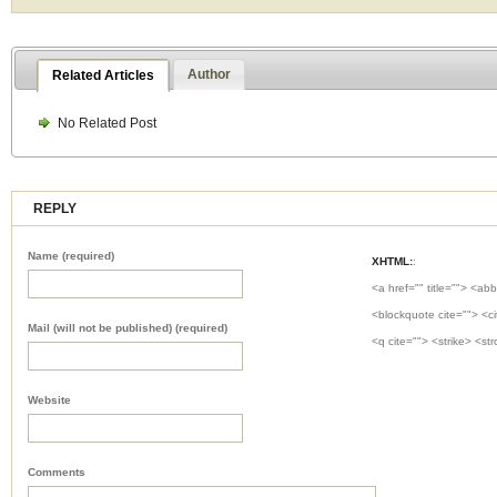
Author
Related Articles
No Related Post
REPLY
Name (required)
XHTML:
:
<a href="" title=""> <abb
<blockquote cite=""> <c
Mail (will not be published) (required)
<q cite=""> <strike> <st
Website
Comments