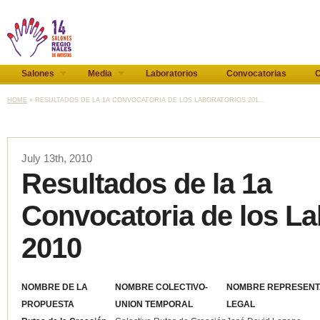
Salones
Media
Laboratorios
Convocatorias
C
HOME
» RESULTADOS DE LA 1A CONVOCATORIA DE LOS LABORATORIOS 201...
July 13th, 2010
Resultados de la 1a
Convocatoria de los La
2010
NOMBRE DE LA
NOMBRE COLECTIVO-
NOMBRE REPRESENT
PROPUESTA
UNION TEMPORAL
LEGAL