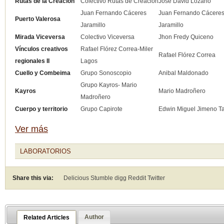
Rutas de la Creación
Colectivo Rutas de Creación
José David Lozano
Juan Fernando Cáceres
Juan Fernando Cácere
Puerto Valerosa
Jaramillo
Jaramillo
Mirada Viceversa
Colectivo Viceversa
Jhon Fredy Quiceno
Vínculos creativos
Rafael Flórez Correa-Miler
Rafael Flórez Correa
regionales II
Lagos
Cuello y Combeima
Grupo Sonoscopio
Anibal Maldonado
Grupo Kayros- Mario
Kayros
Mario Madroñero
Madroñero
Cuerpo y territorio
Grupo Capirote
Edwin Miguel Jimeno T
Ver más
LABORATORIOS
Share this via:
Delicious Stumble digg Reddit
Twitter
Author
Related Articles