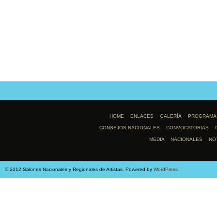
HOME
ENLACES
GALERÍA
PROGRAMA
CONSEJOS NACIONALES
CONVOCATORIAS
MEDIA
NACIONALES
NO
© 2012 Salones Nacionales y Regionales de Artistas. Powered by
WordPress