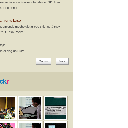
mamente encontrarán tutoriales en 3D, After
ts, Photoshop.
amiento Laso
ecomiendo mucho vistar ese sitio, está muy
re!!! Laso Rocks!
ejia
es el blog de FMV
Submit
More
ick
r