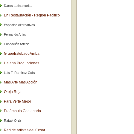
Daros Latinamerica
En Restauración - Región Pacífico
Espacios Alternativos
Fernando Arias
Fundación Arteria
GrupoEsteLadoArriba
Helena Producciones
Luis F. Ramírez Celis
Más Arte Más Acción
Oreja Roja
Para Verte Mejor
Preámbulo Centenario
Rafael Ortiz
Red de artistas del Cesar