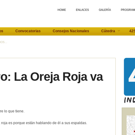
HOME
ENLACES
GALERÍA
PROGRA
os
Convocatorias
Consejos Nacionales
Cátedra
42
OS...
o: La Oreja Roja va
 lo que tiene.
a roja es porque están hablando de él a sus espaldas.