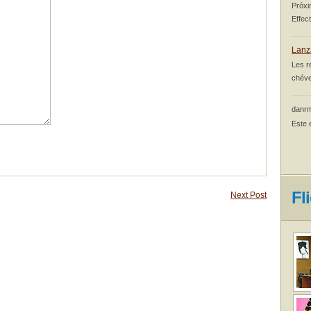
Próxi
Effec
Lanz
Les r
chéve
danrm
Este 
Fl
Next Post