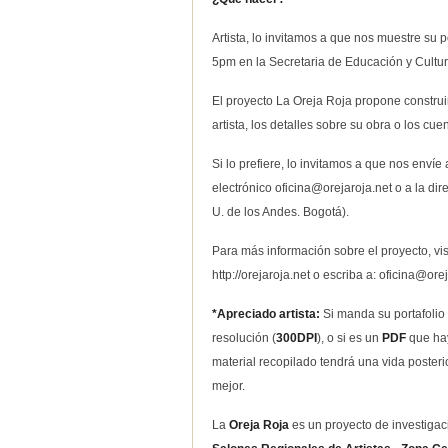
Artista, lo invitamos a que nos muestre su 
5pm en la Secretaria de Educación y Cult
El proyecto La Oreja Roja propone construir
artista, los detalles sobre su obra o los cu
Si lo prefiere, lo invitamos a que nos envíe 
electrónico
oficina@orejaroja.net
o a la dir
U. de los Andes. Bogotá).
Para más información sobre el proyecto, vis
http://orejaroja.net o escriba a:
oficina@orej
*Apreciado artista:
Si manda su portafolio
resolución (
300DPI
), o si es un
PDF
que hay
material recopilado tendrá una vida poste
mejor.
La
Oreja Roja
es un proyecto de investiga