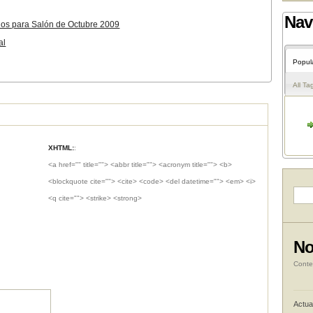
Nav
dos para Salón de Octubre 2009
al
Popul
All Ta
XHTML:
:
<a href="" title=""> <abbr title=""> <acronym title=""> <b>
<blockquote cite=""> <cite> <code> <del datetime=""> <em> <i>
<q cite=""> <strike> <strong>
No
Conte
Actua