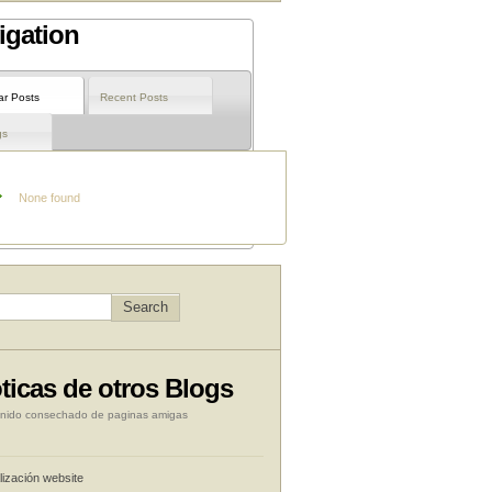
igation
ar Posts
Recent Posts
gs
None found
ticas de otros Blogs
nido consechado de paginas amigas
lización website