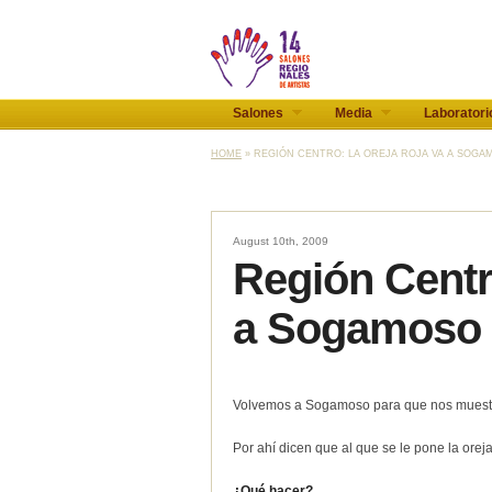
Salones
Media
Laboratori
HOME
» REGIÓN CENTRO: LA OREJA ROJA VA A SOGAM
August 10th, 2009
Región Centr
a Sogamoso
Volvemos a Sogamoso para que nos muestre
Por ahí dicen que al que se le pone la orej
¿Qué hacer?