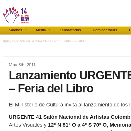
Salones
Media
Laboratorios
Convocatorias
C
HOME
» LANZAMIENTO URGENTE! 41 SNA – FERIA DEL LIBR...
May 6th, 2011
Lanzamiento URGENTE
– Feria del Libro
El Ministerio de Cultura invita al lanzamiento de los l
URGENTE 41 Salón Nacional de Artistas Colomb
Artes Visuales y
12° N 81° O a 4° S 70° O, Memori