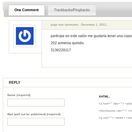
One Comment
Trackbacks/Pingbacks
jorge ivan bermudez . December 1, 2012 .
participe en este salón me gustaría tener una copia
202 armenia quindio
3136228117
REPLY
Name (required)
XHTML:
:
<a href="" title=""> <abb
<blockquote cite=""> <c
Mail (will not be published) (required)
<q cite=""> <strike> <st