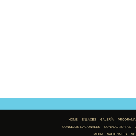
HOME
ENLACES
GALERÍA
PROGRAMA
CONSEJOS NACIONALES
CONVOCATORIAS
MEDIA
NACIONALES
NO