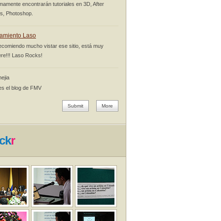
mamente encontrarán tutoriales en 3D, After
ts, Photoshop.
amiento Laso
ecomiendo mucho vistar ese sitio, está muy
re!!! Laso Rocks!
ejia
es el blog de FMV
Submit
More
ick
r