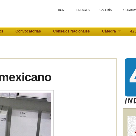
HOME
ENLACES
GALERÍA
PROGRA
os
Convocatorias
Consejos Nacionales
Cátedra
42
e mexicano