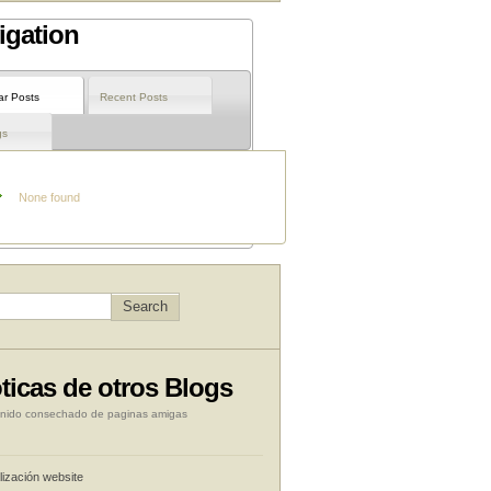
igation
ar Posts
Recent Posts
gs
None found
ticas de otros Blogs
nido consechado de paginas amigas
lización website