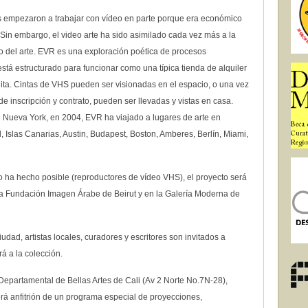
as empezaron a trabajar con vídeo en parte porque era económico
ir. Sin embargo, el video arte ha sido asimilado cada vez más a la
 del arte. EVR es una exploración poética de procesos
y está estructurado para funcionar como una típica tienda de alquiler
ita. Cintas de VHS pueden ser visionadas en el espacio, o una vez
 inscripción y contrato, pueden ser llevadas y vistas en casa.
 Nueva York, en 2004, EVR ha viajado a lugares de arte en
, Islas Canarias, Austin, Budapest, Boston, Amberes, Berlín, Miami,
o ha hecho posible (reproductores de vídeo VHS), el proyecto será
 Fundación Imagen Árabe de Beirut y en la Galería Moderna de
ad, artistas locales, curadores y escritores son invitados a
rá a la colección.
o Departamental de Bellas Artes de Cali (Av 2 Norte No.7N-28),
erá anfitrión de un programa especial de proyecciones,