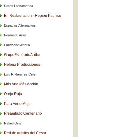
Daros Latinamerica
En Restauración - Región Pacífico
Espacios Alternativos
Fernando Arias
Fundación Arteria
GrupoEsteLadoArriba
Helena Producciones
Luis F. Ramírez Celis
Más Arte Más Acción
Oreja Roja
Para Verte Mejor
Preámbulo Centenario
Rafael Ortiz
Red de artistas del Cesar