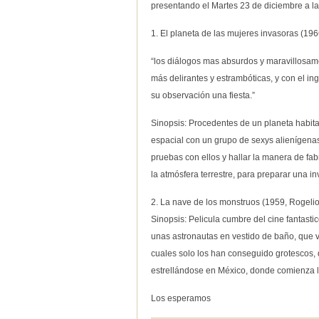
presentando el Martes 23 de diciembre a la
1. El planeta de las mujeres invasoras (196
“los diálogos mas absurdos y maravillosam
más delirantes y estrambóticas, y con el i
su observación una fiesta.”
Sinopsis: Procedentes de un planeta habita
espacial con un grupo de sexys alienígena
pruebas con ellos y hallar la manera de fabri
la atmósfera terrestre, para preparar una inv
2. La nave de los monstruos (1959, Rogeli
Sinopsis: Pelicula cumbre del cine fantasti
unas astronautas en vestido de baño, que v
cuales solo los han conseguido grotescos,
estrellándose en México, donde comienza l
Los esperamos