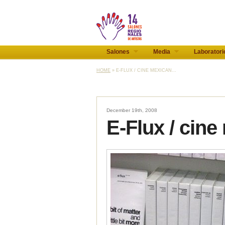
Salones
Media
Laboratori
HOME
» E-FLUX / CINE MEXICAN...
December 19th, 2008
E-Flux / cin