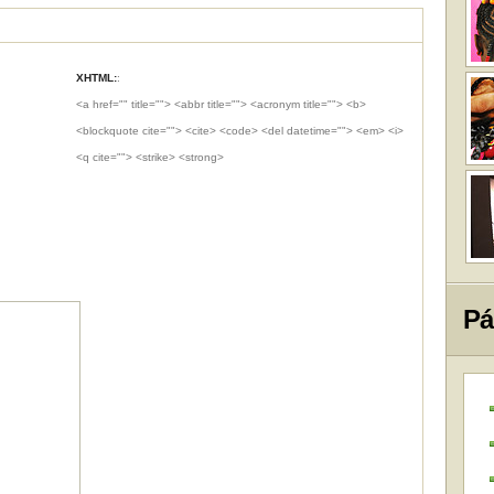
XHTML:
:
<a href="" title=""> <abbr title=""> <acronym title=""> <b>
<blockquote cite=""> <cite> <code> <del datetime=""> <em> <i>
<q cite=""> <strike> <strong>
Pá