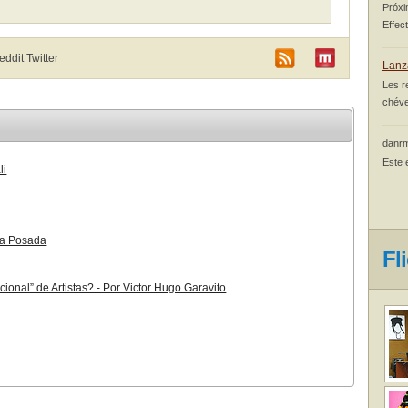
Próxi
Effec
Reddit
Twitter
Lanz
Les r
chéve
danrm
Este 
li
ria Posada
Fl
ional” de Artistas? - Por Victor Hugo Garavito