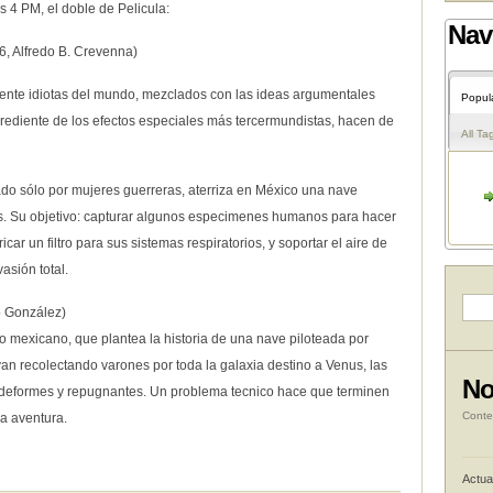
s 4 PM, el doble de Pelicula:
Nav
6, Alfredo B. Crevenna)
ente idiotas del mundo, mezclados con las ideas argumentales
Popul
ngrediente de los efectos especiales más tercermundistas, hacen de
All Ta
do sólo por mujeres guerreras, aterriza en México una nave
s. Su objetivo: capturar algunos especimenes humanos para hacer
car un filtro para sus sistemas respiratorios, y soportar el aire de
asión total.
o González)
co mexicano, que plantea la historia de una nave piloteada por
an recolectando varones por toda la galaxia destino a Venus, las
No
 deformes y repugnantes. Un problema tecnico hace que terminen
Conte
a aventura.
Actua