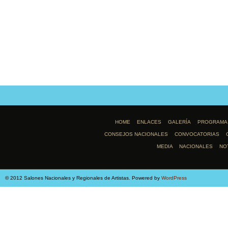
HOME
ENLACES
GALERÍA
PROGRAMA
CONSEJOS NACIONALES
CONVOCATORIAS
MEDIA
NACIONALES
NO
© 2012 Salones Nacionales y Regionales de Artistas. Powered by
WordPress