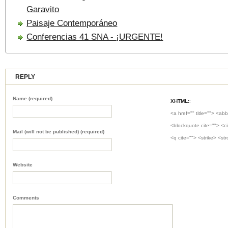
Garavito
Paisaje Contemporáneo
Conferencias 41 SNA - ¡URGENTE!
REPLY
Name (required)
XHTML:
:
<a href="" title=""> <abb
<blockquote cite=""> <c
Mail (will not be published) (required)
<q cite=""> <strike> <st
Website
Comments