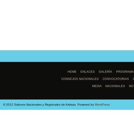
HOME
ENLACES
GALERÍA
PROGRAMA
CONSEJOS NACIONALES
CONVOCATORIAS
MEDIA
NACIONALES
NO
© 2012 Salones Nacionales y Regionales de Artistas. Powered by
WordPress