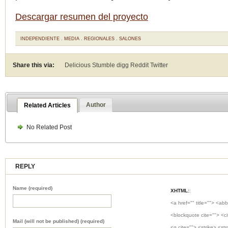
Descargar resumen del proyecto
INDEPENDIENTE
.
MEDIA
.
REGIONALES
.
SALONES
Share this via:
Delicious Stumble digg Reddit
Twitter
Author
Related Articles
No Related Post
REPLY
Name (required)
XHTML:
:
<a href="" title=""> <abb
<blockquote cite=""> <c
Mail (will not be published) (required)
<q cite=""> <strike> <st