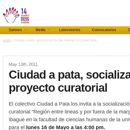
Salones
Media
Laboratorios
Convocatorias
C
HOME
» CIUDAD A PATA, SOCIALIZACIÓN DEL PROYECTO CURATORIA...
May 13th, 2011
Ciudad a pata, socializ
proyecto curatorial
El colectivo Ciudad a Pata los invita a la socializaci
curatorial “Región entre lineas y por fuera de la mar
Ibague en la facultad de ciencias humanas de la uni
para el
lunes 16 de Mayo a las 4:00 pm.