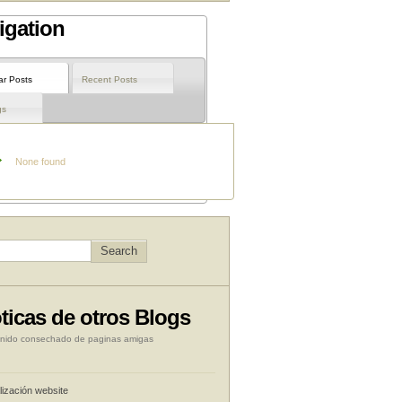
igation
ar Posts
Recent Posts
gs
None found
ticas de otros Blogs
nido consechado de paginas amigas
lización website