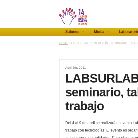
Salones
Media
Laboratori
HOME
» LABSURLAB EN MEDELLÍN - SEMINARIO, TALLE
April 4th, 2011
LABSURLAB 
seminario, ta
trabajo
Del 4 al 9 de abril se realizará el evento 
trabajo con tecnologías. El evento es orga
amplio grupo de entidades. Para obtener ma