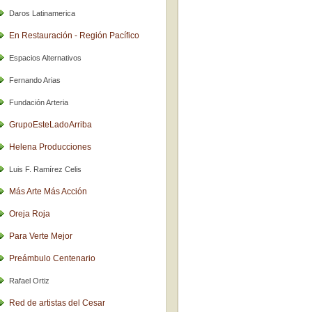
Daros Latinamerica
En Restauración - Región Pacífico
Espacios Alternativos
Fernando Arias
Fundación Arteria
GrupoEsteLadoArriba
Helena Producciones
Luis F. Ramírez Celis
Más Arte Más Acción
Oreja Roja
Para Verte Mejor
Preámbulo Centenario
Rafael Ortiz
Red de artistas del Cesar