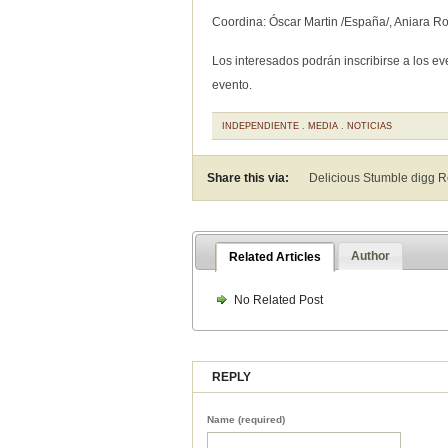
Coordina: Óscar Martin /España/, Aniara Ro
Los interesados podrán inscribirse a los e
evento.
INDEPENDIENTE
.
MEDIA
.
NOTICIAS
Share this via:
Delicious Stumble digg 
Author
Related Articles
No Related Post
REPLY
Name (required)