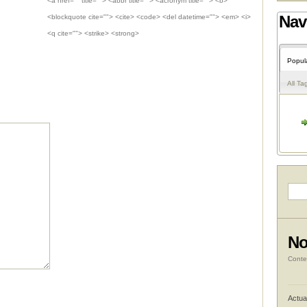
<a href="" title=""> <abbr title=""> <acronym title=""> <b>
Nav
<blockquote cite=""> <cite> <code> <del datetime=""> <em> <i>
<q cite=""> <strike> <strong>
Popul
All Ta
No
Conte
Actua