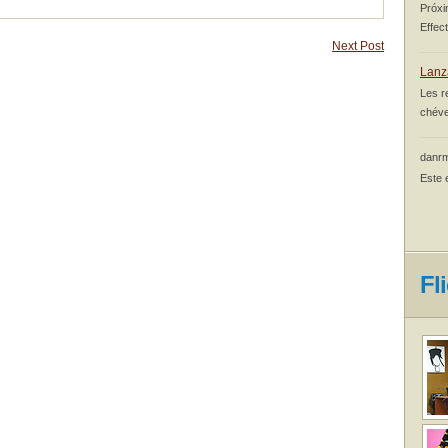
Próxi
Effec
Next Post
Lanz
Les r
chéve
danrm
Este 
Fl