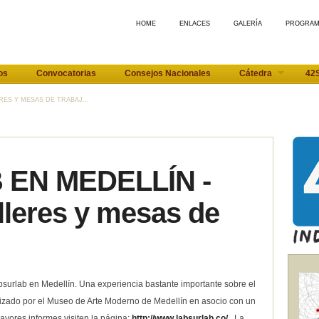
HOME
ENLACES
GALERÍA
PROGRA
os
Convocatorias
Consejos Nacionales
Cátedra
42
RES Y MESAS DE TRABAJ...
EN MEDELLÍN -
lleres y mesas de
Labsurlab en Medellín. Una experiencia bastante importante sobre el
nizado por el Museo de Arte Moderno de Medellín en asocio con un
yores informes visiten la página:
http://www.labsurlab.co/
. La