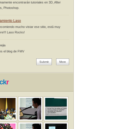
mamente encontrarán tutoriales en 3D, After
ts, Photoshop.
amiento Laso
ecomiendo mucho vistar ese sitio, está muy
re!!! Laso Rocks!
ejia
es el blog de FMV
Submit
More
ick
r