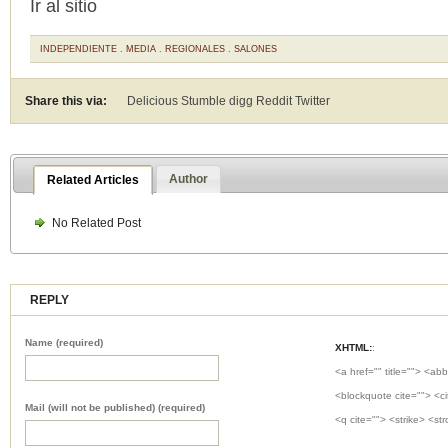
Ir al sitio
INDEPENDIENTE
.
MEDIA
.
REGIONALES
.
SALONES
Share this via:
Delicious Stumble digg Reddit
Twitter
Author
Related Articles
No Related Post
REPLY
Name (required)
XHTML:
:
<a href="" title=""> <abb
<blockquote cite=""> <c
Mail (will not be published) (required)
<q cite=""> <strike> <st