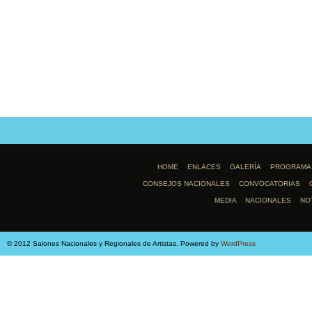
HOME
ENLACES
GALERÍA
PROGRAMA
CONSEJOS NACIONALES
CONVOCATORIAS
MEDIA
NACIONALES
NO
© 2012 Salones Nacionales y Regionales de Artistas. Powered by
WordPress