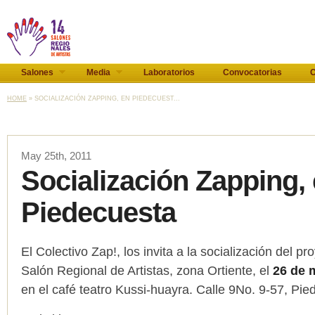
Salones
Media
Laboratorios
Convocatorias
C
HOME
» SOCIALIZACIÓN ZAPPING, EN PIEDECUEST...
May 25th, 2011
Socialización Zapping,
Piedecuesta
El Colectivo Zap!, los invita a la socialización del pr
Salón Regional de Artistas, zona Ortiente, el
26 de 
en el café teatro Kussi-huayra. Calle 9No. 9-57, Pie