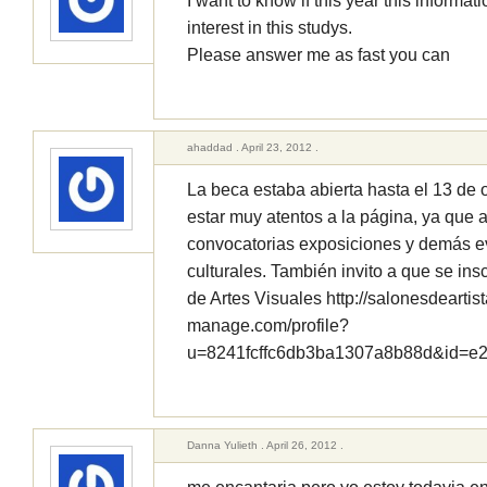
I want to know if this year this informat
interest in this studys.
Please answer me as fast you can
ahaddad . April 23, 2012 .
La beca estaba abierta hasta el 13 de
estar muy atentos a la página, ya que 
convocatorias exposiciones y demás ev
culturales. También invito a que se ins
de Artes Visuales http://salonesdeartist
manage.com/profile?
u=8241fcffc6db3ba1307a8b88d&id=
Danna Yulieth . April 26, 2012 .