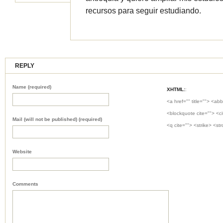
recursos para seguir estudiando.
REPLY
Name (required)
XHTML:
:
<a href="" title=""> <abb
<blockquote cite=""> <c
Mail (will not be published) (required)
<q cite=""> <strike> <st
Website
Comments