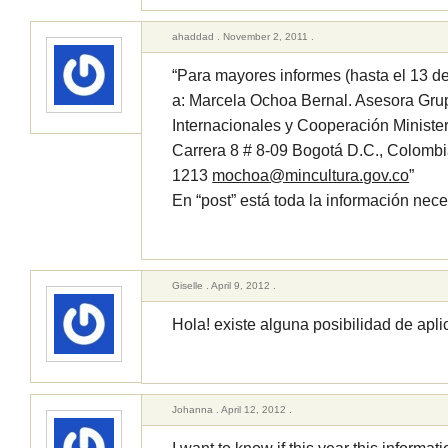
ahaddad . November 2, 2011 .
“Para mayores informes (hasta el 13 d
a: Marcela Ochoa Bernal. Asesora Gru
Internacionales y Cooperación Ministe
Carrera 8 # 8-09 Bogotá D.C., Colombia
1213
mochoa@mincultura.gov.co
”
En “post” está toda la información nece
Giselle . April 9, 2012 .
Hola! existe alguna posibilidad de apl
Johanna . April 12, 2012 .