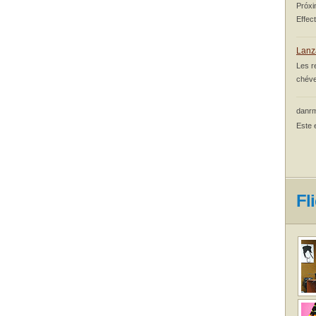
Próxi
Effec
Lanz
Les r
chéve
danrm
Este 
Fl