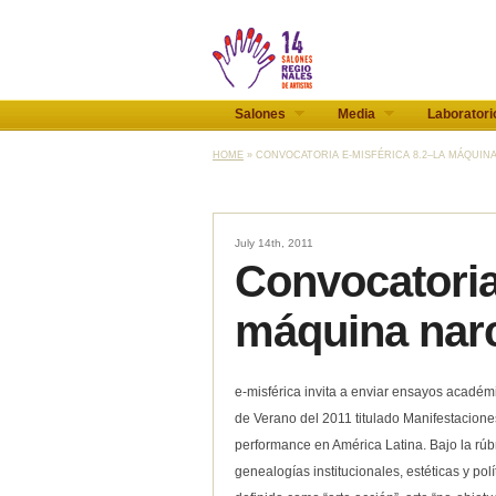
Salones
Media
Laboratori
HOME
» CONVOCATORIA E-MISFÉRICA 8.2–LA MÁQUINA
July 14th, 2011
Convocatoria
máquina nar
e-misférica invita a enviar ensayos académi
de Verano del 2011 titulado Manifestaciones
performance en América Latina. Bajo la rúb
genealogías institucionales, estéticas y pol