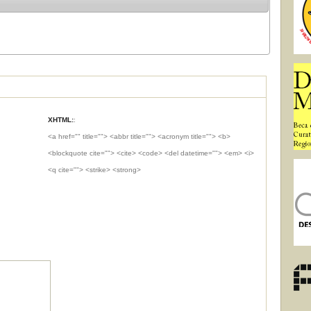
XHTML:
:
<a href="" title=""> <abbr title=""> <acronym title=""> <b>
<blockquote cite=""> <cite> <code> <del datetime=""> <em> <i>
<q cite=""> <strike> <strong>