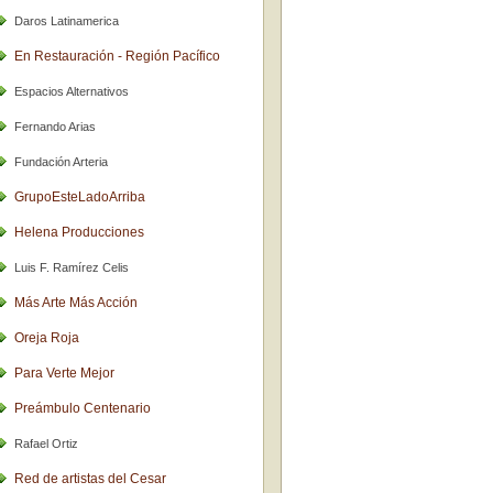
Daros Latinamerica
En Restauración - Región Pacífico
Espacios Alternativos
Fernando Arias
Fundación Arteria
GrupoEsteLadoArriba
Helena Producciones
Luis F. Ramírez Celis
Más Arte Más Acción
Oreja Roja
Para Verte Mejor
Preámbulo Centenario
Rafael Ortiz
Red de artistas del Cesar