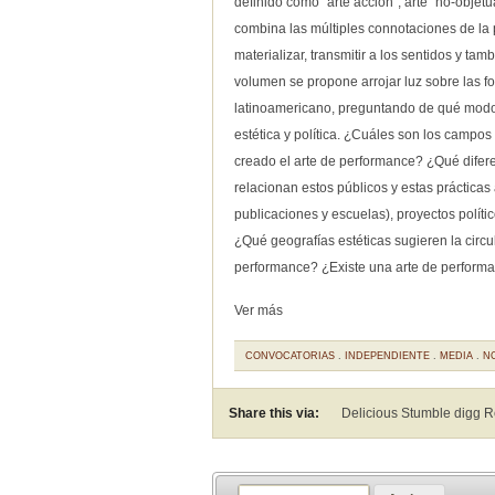
definido como “arte acción”, arte “no-objetua
combina las múltiples connotaciones de la p
materializar, transmitir a los sentidos y 
volumen se propone arrojar luz sobre las f
latinoamericano, preguntando de qué modos 
estética y política. ¿Cuáles son los campo
creado el arte de performance? ¿Qué difer
relacionan estos públicos y estas prácticas 
publicaciones y escuelas), proyectos políti
¿Qué geografías estéticas sugieren la circul
performance? ¿Existe una arte de performan
Ver más
CONVOCATORIAS
.
INDEPENDIENTE
.
MEDIA
.
N
Share this via:
Delicious Stumble digg 