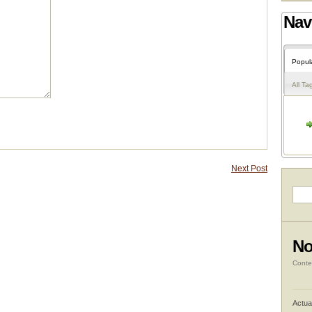
Nav
Popul
All Ta
Next Post
No
Conte
Actua