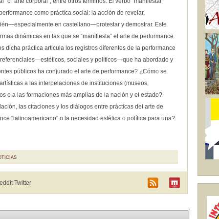
l” o “arte corporal”, entre otros términos. El verbo “manifestar”
erformance como práctica social: la acción de revelar,
también—especialmente en castellano—protestar y demostrar. Este
ormas dinámicas en las que se “manifiesta” el arte de performance
dicha práctica articula los registros diferentes de la performance
s referenciales—estéticos, sociales y políticos—que ha abordado y
entes públicos ha conjurado el arte de performance? ¿Cómo se
artísticas a las interpelaciones de instituciones (museos,
cos o a las formaciones más amplias de la nación y el estado?
ación, las citaciones y los diálogos entre prácticas del arte de
ce “latinoamericano” o la necesidad estética o política para una?
OTICIAS
Reddit
Twitter