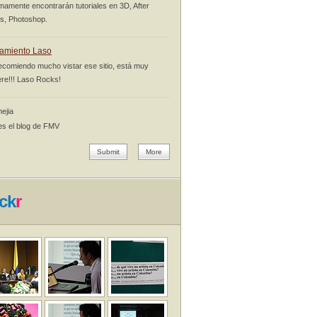
mamente encontrarán tutoriales en 3D, After
ts, Photoshop.
amiento Laso
ecomiendo mucho vistar ese sitio, está muy
re!!! Laso Rocks!
ejia
es el blog de FMV
Submit
More
ick
r