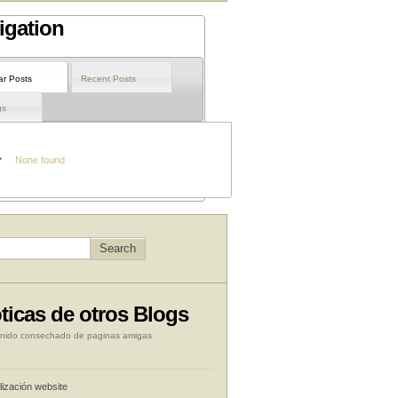
igation
ar Posts
Recent Posts
gs
None found
ticas de otros Blogs
nido consechado de paginas amigas
lización website