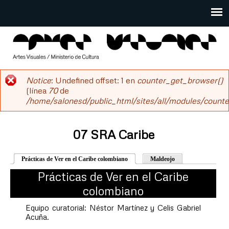
Pasar
al
Main
contenido
menu
principal
salonesdeartistas
Notice
: Undefined offset: 1 en
counter_get_browser()
Mensaje
(línea
70
de
/home/salonesd/public_html/sites/all/modules/counter
de
error
07 SRA Caribe
Prácticas de Ver en el Caribe colombiano
(solapa activa)
Maldeojo
Prácticas de Ver en el Caribe
colombiano
Equipo curatorial: Néstor Martínez y Celis Gabriel
Acuña.