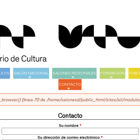
Pasar
al
contenido
principal
ULOS
SALÓN NACIONAL
SALONES REGIONALES
FORMACIÓN
PUBL
CONTACTO
_browser()
(línea
70
de
/home/salonesd/public_html/sites/all/modules
Contacto
Su nombre
*
Su dirección de correo electrónico
*