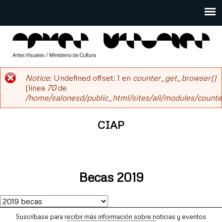
Pasar
al
Main
contenido
menu
principal
salonesdeartistas
Notice
: Undefined offset: 1 en
counter_get_browser()
Mensaje
(línea
70
de
/home/salonesd/public_html/sites/all/modules/counter
de
error
CIAP
Becas 2019
Suscríbase para recibir más información sobre noticias y eventos