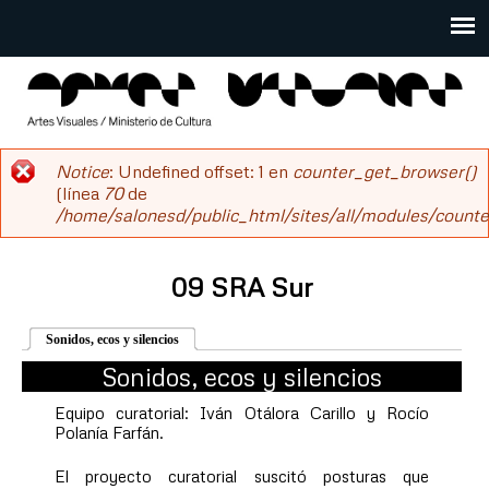
Pasar
al
Main
contenido
menu
principal
salonesdeartistas
Notice
: Undefined offset: 1 en
counter_get_browser()
Mensaje
(línea
70
de
/home/salonesd/public_html/sites/all/modules/counter
de
error
09 SRA Sur
Sonidos, ecos y silencios
(solapa activa)
Sonidos, ecos y silencios
Equipo curatorial: Iván Otálora Carillo y Rocío
Polanía Farfán.
El proyecto curatorial suscitó posturas que