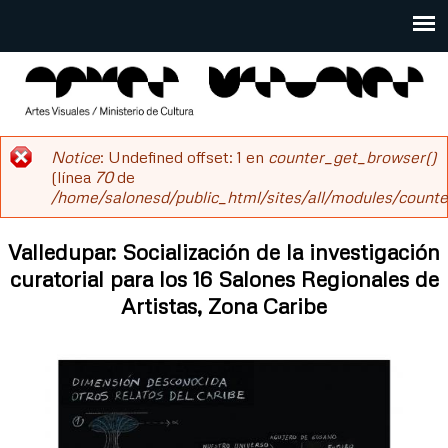
Pasar
al
Main
contenido
menu
principal
salonesdeartistas
Notice
: Undefined offset: 1 en
counter_get_browser()
Mensaje
(línea
70
de
/home/salonesd/public_html/sites/all/modules/counter
de
error
Valledupar: Socialización de la investigación
curatorial para los 16 Salones Regionales de
Artistas, Zona Caribe