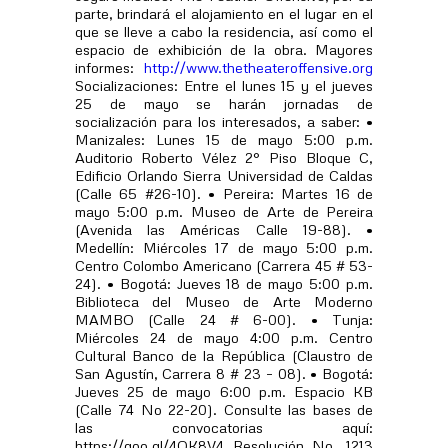
parte, brindará el alojamiento en el lugar en el
que se lleve a cabo la residencia, así como el
espacio de exhibición de la obra. Mayores
informes:
http://www.thetheateroffensive.org
Socializaciones: Entre el lunes 15 y el jueves
25 de mayo se harán jornadas de
socialización para los interesados, a saber: •
Manizales: Lunes 15 de mayo 5:00 p.m.
Auditorio Roberto Vélez 2° Piso Bloque C,
Edificio Orlando Sierra Universidad de Caldas
(Calle 65 #26-10). • Pereira: Martes 16 de
mayo 5:00 p.m. Museo de Arte de Pereira
(Avenida las Américas Calle 19-88). •
Medellín: Miércoles 17 de mayo 5:00 p.m.
Centro Colombo Americano (Carrera 45 # 53-
24). • Bogotá: Jueves 18 de mayo 5:00 p.m.
Biblioteca del Museo de Arte Moderno
MAMBO (Calle 24 # 6-00). • Tunja:
Miércoles 24 de mayo 4:00 p.m. Centro
Cultural Banco de la República (Claustro de
San Agustín, Carrera 8 # 23 – 08). • Bogotá:
Jueves 25 de mayo 6:00 p.m. Espacio KB
(Calle 74 No 22-20). Consulte las bases de
las convocatorias aquí:
https://goo.gl/4OK8V4 Resolución No. 1213