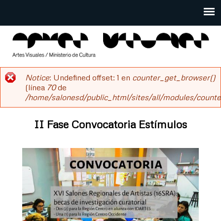
Pasar
al
Main
contenido
menu
principal
salonesdeartistas
Notice
: Undefined offset: 1 en
counter_get_browser()
Mensaje
(línea
70
de
/home/salonesd/public_html/sites/all/modules/counter
de
error
II Fase Convocatoria Estímulos