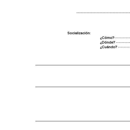
-------------------------------------
Socialización:
¿Cómo?
-----------
¿Dónde?
----------
¿Cuándo?
--------