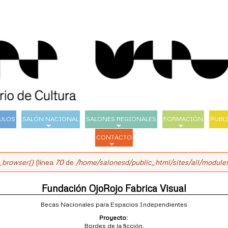
Pasar
al
contenido
principal
ULOS
SALÓN NACIONAL
SALONES REGIONALES
FORMACIÓN
PUBL
CONTACTO
_browser()
(línea
70
de
/home/salonesd/public_html/sites/all/modules
Fundación OjoRojo Fabrica Visual
Becas Nacionales para Espacios Independientes
Proyecto:
Bordes de la ficción.