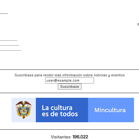
-----
-----------
------------
--------------
Suscríbase para recibir más información sobre noticias y eventos
Visitantes:
196,022