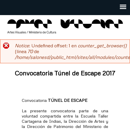
Pasar
al
Main
contenido
menu
principal
salonesdeartistas
Notice
: Undefined offset: 1 en
counter_get_browser()
Mensaje
(línea
70
de
/home/salonesd/public_html/sites/all/modules/counter
de
error
Convocatoria Túnel de Escape 2017
Convocatoria
TÚNEL DE ESCAPE
La presente convocatoria parte de una
voluntad compartida entre la Escuela Taller
Cartagena de Indias, la Dirección de Artes y
la Dirección de Patrimonio del Ministerio de