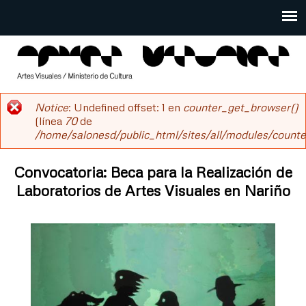
Pasar
al
Main
contenido
menu
principal
salonesdeartistas
Notice
: Undefined offset: 1 en
counter_get_browser()
Mensaje
(línea
70
de
/home/salonesd/public_html/sites/all/modules/counter
de
error
Convocatoria: Beca para la Realización de
Laboratorios de Artes Visuales en Nariño