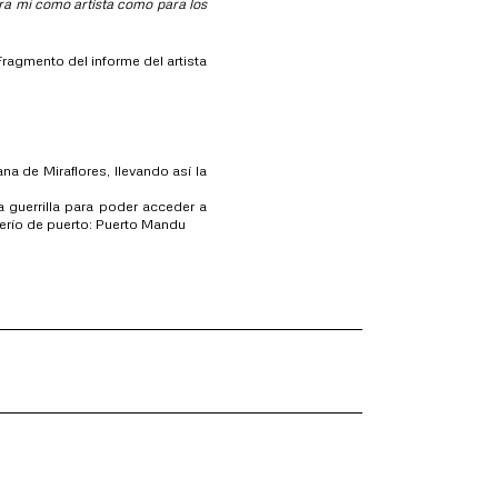
ra mí como artista como para los
Fragmento del informe del artista
a de Miraflores, llevando así la
a guerrilla para poder acceder a
serío de puerto: Puerto Mandu