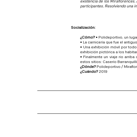
existencia de los Miraflorences
participantes. Resolviendo una in
Socialización:
¿Cómo?
• Polideportivo, un lu
• La carnicería que fue el antig
• Una exhibición móvil por todo
exhibición pictórica a los habi
• Finalmente un viaje rio arrib
estos sitios: Caserío Barranqui
¿Dónde?
Polideportivo / Miraflo
¿Cuándo?
2019