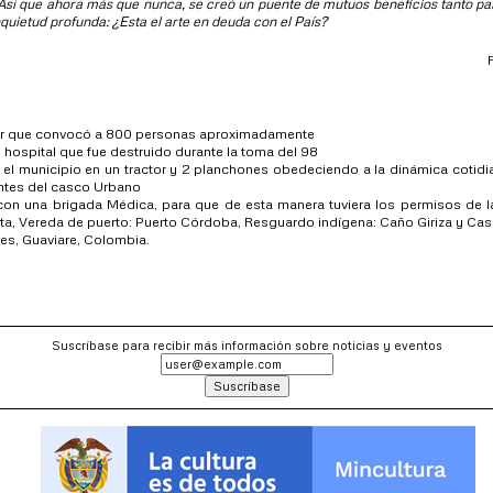
. Así que ahora más que nunca, se creó un puente de mutuos beneficios tanto pa
quietud profunda: ¿Esta el arte en deuda con el País?
gar que convocó a 800 personas aproximadamente
uo hospital que fue destruido durante la toma del 98
 el municipio en un tractor y 2 planchones obedeciendo a la dinámica cotidian
tantes del casco Urbano
a con una brigada Médica, para que de esta manera tuviera los permisos de l
llita, Vereda de puerto: Puerto Córdoba, Resguardo indígena: Caño Giriza y Ca
res, Guaviare, Colombia.
Suscríbase para recibir más información sobre noticias y eventos