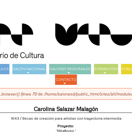
Pasar
al
contenido
principal
ULOS
SALÓN NACIONAL
SALONES REGIONALES
FORMACIÓN
PUBL
CONTACTO
_browser()
(línea
70
de
/home/salonesd/public_html/sites/all/modules
Carolina Salazar Malagón
1643 / Becas de creación para artistas con trayectoria intermedia
Proyecto:
“Miraflores.”