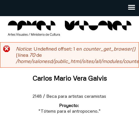
Pasar
al
Main
contenido
menu
principal
salonesdeartistas
Notice
: Undefined offset: 1 en
counter_get_browser()
Mensaje
(línea
70
de
/home/salonesd/public_html/sites/all/modules/counter
de
error
Carlos Mario Vera Galvis
2148 / Beca para artistas ceramistas
Proyecto:
“Tótems para el antropoceno.”