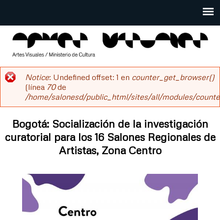
Pasar
al
Main
contenido
menu
principal
salonesdeartistas
Notice
: Undefined offset: 1 en
counter_get_browser()
Mensaje
(línea
70
de
/home/salonesd/public_html/sites/all/modules/counter
de
error
Bogotá: Socialización de la investigación
curatorial para los 16 Salones Regionales de
Artistas, Zona Centro