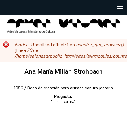
Pasar
al
Main
contenido
menu
principal
salonesdeartistas
Notice
: Undefined offset: 1 en
counter_get_browser()
Mensaje
(línea
70
de
/home/salonesd/public_html/sites/all/modules/counter
de
error
Ana María Millán Strohbach
1056 / Beca de creación para artistas con trayectoria
Proyecto:
“Tres caras.”