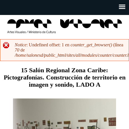
Pasar
al
Main
contenido
menu
principal
salonesdeartistas
Notice
: Undefined offset: 1 en
counter_get_browser()
(línea
70
de
Mensaje
/home/salonesd/public_html/sites/all/modules/counter/counter.l
de
error
15 Salón Regional Zona Caribe:
Pictografonías. Construcción de territorio en
imagen y sonido, LADO A