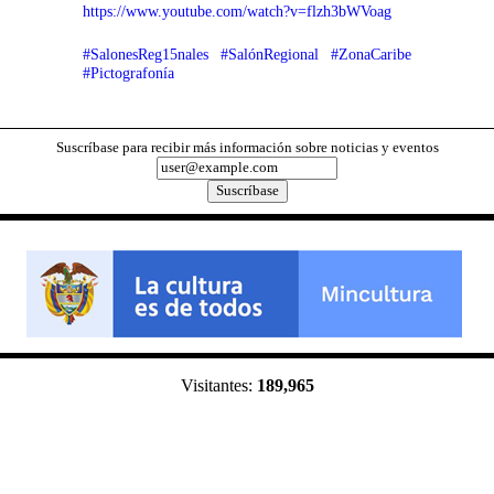
https://www.youtube.com/watch?v=flzh3bWVoag
‪#‎SalonesReg15nales‬
‪#‎SalónRegional‬
‪#‎ZonaCaribe‬
‪#‎Pictografonía‬
Suscríbase para recibir más información sobre noticias y eventos
Visitantes:
189,965