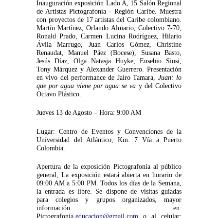
Inauguración exposición Lado A, 15 Salón Regional
de Artistas Pictografonía - Región Caribe. Muestra
con proyectos de 17 artistas del Caribe colombiano.
Martín Martínez, Orlando Almario, Colectivo 7-70,
Ronald Prado, Carmen Lucina Rodríguez, Hilario
Ávila Marrugo, Juan Carlos Gómez, Christine
Renaudat, Manuel Páez (Bocese), Susana Basto,
Jesús Díaz, Olga Natasja Huyke, Eusebio Siosi,
Tony Márquez y Alexander Guerrero. Presentación
en vivo del performance de Jairo Tamara,
Juan: lo
que por agua viene por agua se va
y del Colectivo
Octavo Plástico.
Jueves 13 de Agosto – Hora: 9:00 AM
Lugar: Centro de Eventos y Convenciones de la
Universidad del Atlántico, Km. 7 Vía a Puerto
Colombia.
Apertura de la exposición Pictografonía al público
general, La exposición estará abierta en horario de
09:00 AM a 5:00 PM. Todos los días de la Semana,
la entrada es libre. Se dispone de visitas guiadas
para colegios y grupos organizados, mayor
información en:
Pictografoní
a.educacion@gmail.com
o al celular: