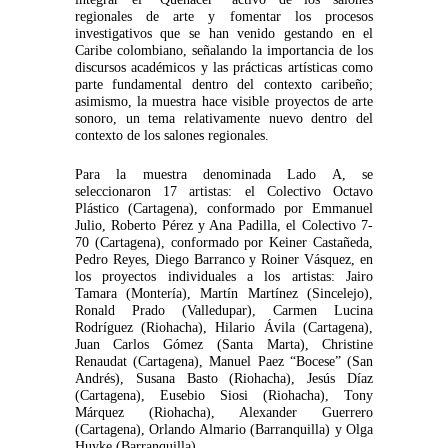
regionales de arte y fomentar los procesos
investigativos que se han venido gestando en el
Caribe colombiano, señalando la importancia de los
discursos académicos y las prácticas artísticas como
parte fundamental dentro del contexto caribeño;
asimismo, la muestra hace visible proyectos de arte
sonoro, un tema relativamente nuevo dentro del
contexto de los salones regionales.
Para la muestra denominada Lado A, se
seleccionaron 17 artistas: el Colectivo Octavo
Plástico (Cartagena), conformado por Emmanuel
Julio, Roberto Pérez y Ana Padilla, el Colectivo 7-
70 (Cartagena), conformado por Keiner Castañeda,
Pedro Reyes, Diego Barranco y Roiner Vásquez, en
los proyectos individuales a los artistas: Jairo
Tamara (Montería), Martín Martínez (Sincelejo),
Ronald Prado (Valledupar), Carmen Lucina
Rodríguez (Riohacha), Hilario Ávila (Cartagena),
Juan Carlos Gómez (Santa Marta), Christine
Renaudat (Cartagena), Manuel Paez “Bocese” (San
Andrés), Susana Basto (Riohacha), Jesús Díaz
(Cartagena), Eusebio Siosi (Riohacha), Tony
Márquez (Riohacha), Alexander Guerrero
(Cartagena), Orlando Almario (Barranquilla) y Olga
Huyke (Barranquilla).