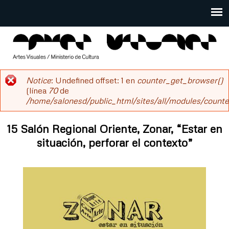
Pasar
al
Main
contenido
menu
principal
salonesdeartistas
Notice
: Undefined offset: 1 en
counter_get_browser()
Mensaje
(línea
70
de
/home/salonesd/public_html/sites/all/modules/counter
de
error
15 Salón Regional Oriente, Zonar, “Estar en
situación, perforar el contexto”